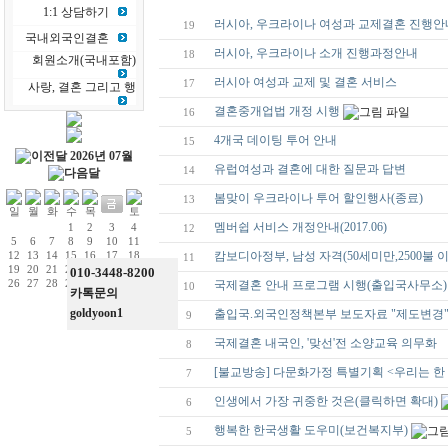
1:1 상담하기
러시아, 우크라이나 여성과 교제결혼 진행안내(
19
국내외국인결혼
러시아, 우크라이나 소개 진행과정안내
18
회원소개(국내포함)
러시아 여성과 교제 및 결혼 서비스
17
사랑, 결혼 그리고 행
결혼중개업법 개정 시행
16
4개국 데이팅 투어 안내
15
2026년 07월
유럽여성과 결혼에 대한 질문과 답변
14
봄맞이 우크라이나 투어 할인행사(종료)
13
멤버쉽 서비스 개정안내(2017.06)
1
2
3
4
12
5
6
7
8
9
10
11
캄보디아정부, 남성 자격(50세미만,2500불 이
12
13
14
15
16
17
18
11
19
20
21
22
23
24
25
010-3448-8200
26
27
28
29
30
31
국제결혼 안내 프로그램 시행(출입국사무소)
10
카톡문의
goldyoon1
출입국.외국인정책본부 보도자료 "제도변경
9
국제결혼 내국인, '맞선'전 소양교육 의무화
8
[불교방송] 다문화가정 특별기획 <우리는 한
7
인생에서 가장 귀중한 것은(클릭하면 확대)
6
행복한 한국생활 도우미(보건복지부)
5