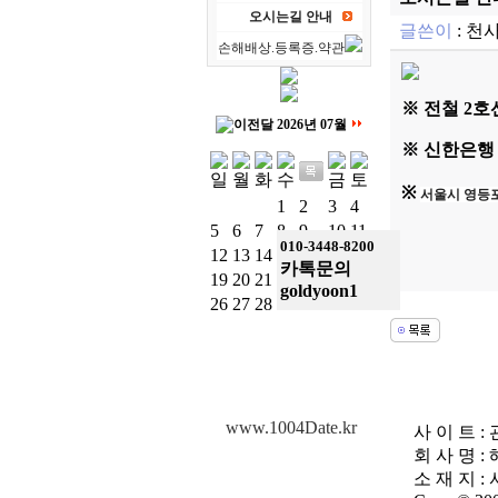
오시는길 안내
글쓴이
:
천
손해배상.등록증.약관
※ 전철 2
2026년 07월
※ 신한은행
※
서울시 영등포
1
2
3
4
5
6
7
8
9
10
11
010-3448-8200
12
13
14
15
16
17
18
카톡문의
19
20
21
22
23
24
25
goldyoon1
26
27
28
29
30
31
www.1004Date.kr
사 이 트 : 
회 사 명 :
소 재 지 