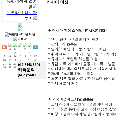
유럽여성과 결혼
러시아 여성
은
우크라인.러시아
투어
※ 러시아 여성 소식입니다.(k31792)
2026년 06월
* 2001년생 173 초혼 대학 학생
* 갈색머리 초록눈
* 영어/스페인어 가능 프랑스어 초급
1
2
3
4
5
6
* 취미 테니스 요가 가드닝 그림그리기 여행
7
8
9
10
11
12
13
* 유머러스 로맨틱 차분한 여성
14
15
16
17
18
19
20
* 유럽 미국 아프리카 중동 다수 국가 방문
21
22
23
24
25
26
27
010-3448-8200
28
29
30
* 미래애는 박사학위를 받아서 대학에서 강
카톡문의
* 25세~45세의 175cm 이상 
goldyoon1
* 초혼/재혼 활달 차분 유머러스한 남성 희
* 현재 체코에 거주
※ 외국여성과 교제및 결혼은
* 교제과정이 필요한 연애결혼이며 속성 
* 1:1 매칭을 통해서 교제 대상 여성을 찾
* 매칭 여성과 수차례 영상미팅이 가능하