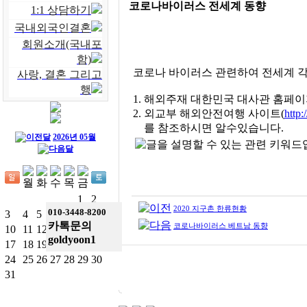
코로나바이러스 전세계 동향
1:1 상담하기
국내외국인결혼
회원소개(국내포
함)
코로나 바이러스 관련하여 전세계 
사랑, 결혼 그리고
행
1. 해외주재 대한민국 대사관 홈페
2. 외교부 해외안전여행 사이트(
http
를 참조하시면 알수있습니다.
2026년 05월
1
2
2020 지구촌 한류현황
010-3448-8200
3
4
5
6
7
8
9
카톡문의
코로나바이러스 베트남 동향
10
11
12
13
14
15
16
goldyoon1
17
18
19
20
21
22
23
24
25
26
27
28
29
30
31