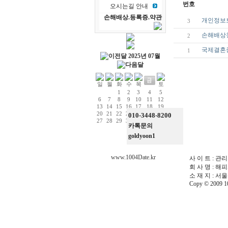
번호
오시는길 안내
손해배상.등록증.약관
개인정보
3
손해배상
2
국제결혼
1
2025년 07월
1
2
3
4
5
6
7
8
9
10
11
12
13
14
15
16
17
18
19
20
21
22
23
24
25
26
010-3448-8200
27
28
29
30
31
카톡문의
goldyoon1
www.1004Date.kr
사 이 트 : 관리자
회 사 명 : 해
소 재 지 : 서
Copy © 2009 10