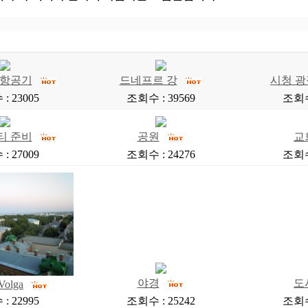
 항공기
드네프르 강
시청 
: 23005
조회수 : 39569
조회수 
티 준비
공원
교
: 27009
조회수 : 24276
조회수 
야경
도
Volga
: 22995
조회수 : 25242
조회수 