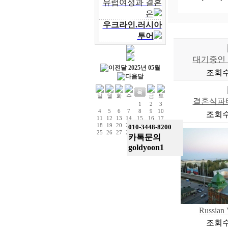
유럽여성과 결혼
은
우크라인.러시아
투어
대기중인
2025년 05월
조회수 
결혼식파
1
2
3
4
5
6
7
8
9
10
조회수 
11
12
13
14
15
16
17
18
19
20
21
22
23
24
010-3448-8200
25
26
27
28
29
30
31
카톡문의
goldyoon1
Russian 
조회수 