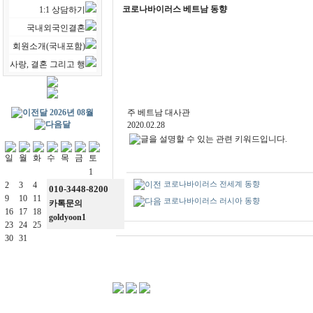
코로나바이러스 베트남 동향
1:1 상담하기
국내외국인결혼
회원소개(국내포함)
사랑, 결혼 그리고 행
2026년 08월
주 베트남 대사관
2020.02.28
1
코로나바이러스 전세계 동향
2
3
4
5
6
7
8
010-3448-8200
9
10
11
12
13
14
15
코로나바이러스 러시아 동향
카톡문의
16
17
18
19
20
21
22
goldyoon1
23
24
25
26
27
28
29
30
31